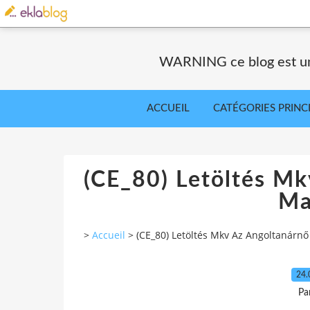
WARNING ce blog est un 
ACCUEIL
CATÉGORIES PRINC
(CE_80) Letöltés M
Ma
>
Accueil
>
(CE_80) Letöltés Mkv Az Angoltanárn
24.
Pa