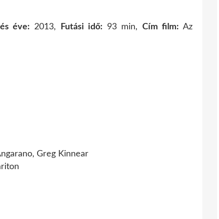
és éve:
2013,
Futási idő:
93 min,
Cím film:
Az
Angarano, Greg Kinnear
riton