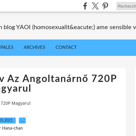
blog YAOI (homosexualit&eacute;) ame sensible veil
IPALES
ARCHIVES
CONTACT
kv Az Angoltanárnő 720P
gyarul
ő 720P Magyarul
05.2021
…
r Hana-chan