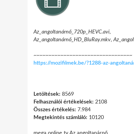
Az_angoltanárnő_720p_HEVC.avi
Az_angoltanárnő_HD_BluRay.mkv
,
Az_ango
~~~~~~~~~~~~~~~~~~~~~~~~~~~~~~~~~
https://mozifilmek.be/?1288-az-angolta
Letöltések:
8569
Felhasználói értékelések:
2108
Összes értékelés:
7.984
Megtekintés számláló:
10120
mega online tv Az angoltanárnő