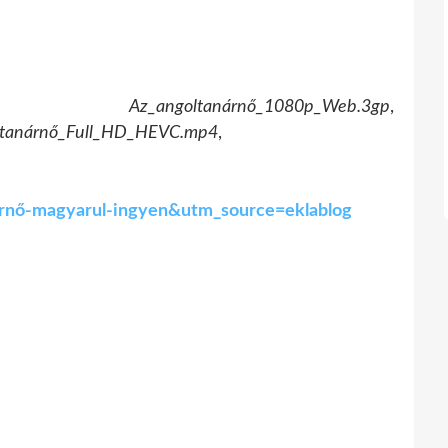
,
Az_angoltanárnő_1080p_Web.3gp
,
ltanárnő_Full_HD_HEVC.mp4
,
nárnő-magyarul-ingyen&utm_source=eklablog