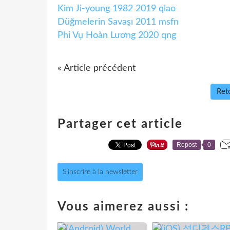
Kim Ji-young 1982 2019 qlao
Düğmelerin Savaşı 2011 msfn
Phi Vụ Hoàn Lương 2020 qng
« Article précédent
Reto
Partager cet article
Repost
0
S'inscrire à la newsletter
Vous aimerez aussi :